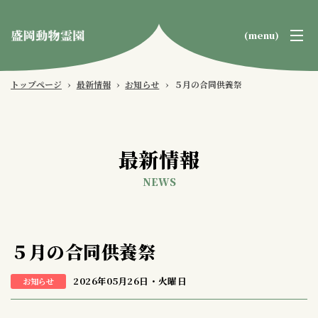
(menu)
盛
岡
トップページ
›
最新情報
›
お知らせ
›
５月の合同供養祭
動
物
霊
最新情報
園
NEWS
５月の合同供養祭
2026年05月26日・火曜日
お知らせ